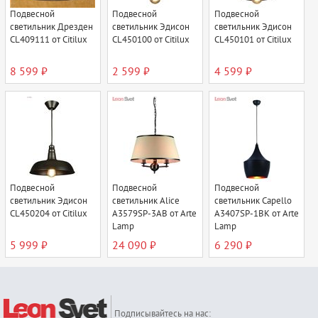
Подвесной
Подвесной
Подвесной
светильник Дрезден
светильник Эдисон
светильник Эдисон
CL409111 от Citilux
CL450100 от Citilux
CL450101 от Citilux
8 599 ₽
2 599 ₽
4 599 ₽
Подвесной
Подвесной
Подвесной
светильник Эдисон
светильник Alice
светильник Capello
CL450204 от Citilux
A3579SP-3AB от Arte
A3407SP-1BK от Arte
Lamp
Lamp
5 999 ₽
24 090 ₽
6 290 ₽
Подписывайтесь на нас: