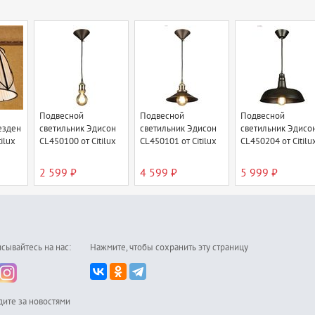
Подвесной
Подвесной
Подвесной
езден
светильник Эдисон
светильник Эдисон
светильник Эдисо
ilux
CL450100 от Citilux
CL450101 от Citilux
CL450204 от Citilu
2 599 ₽
4 599 ₽
5 999 ₽
сывайтесь на нас:
Нажмите, чтобы сохранить эту страницу
дите за новостями