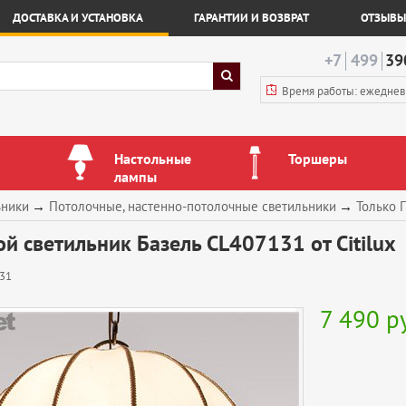
ДОСТАВКА И УСТАНОВКА
ГАРАНТИИ И ВОЗВРАТ
ОТЗЫВЫ
+7
499
39
Время работы: ежедне
Настольные
Торшеры
лампы
ьники
→
Потолочные, настенно-потолочные светильники
→
Только 
й светильник Базель CL407131 от Citilux
31
7 490
р