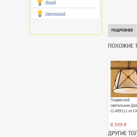
Яркий
Умеренный
ПОДРОБНЕЕ
ПОХОЖИЕ Т
Подвесной
светильник Др
CL409111 от Cit
8 599 ₽
ДРУГИЕ ТО