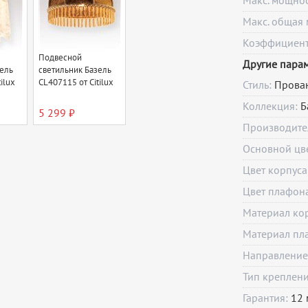
Макс. мощно
Макс. общая 
Коэффициент 
Подвесной
Другие пара
ель
светильник Базель
ilux
CL407115 от Citilux
Стиль:
Прова
Коллекция:
Б
5 299 ₽
Производите
Основной цв
Цвет корпуса
Цвет плафон
Материал ко
Материал пл
Направление
Тип креплен
Гарантия:
12