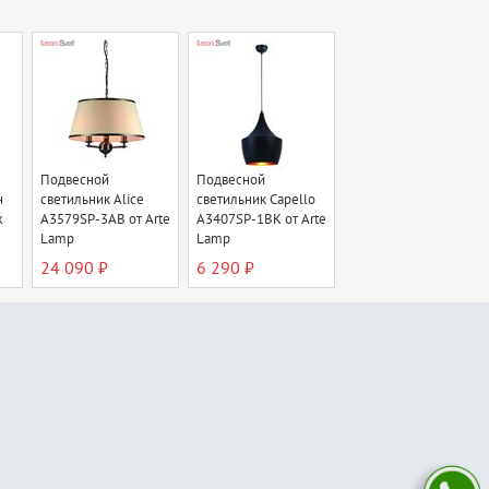
Подвесной
Подвесной
н
светильник Alice
светильник Capello
x
A3579SP-3AB от Arte
A3407SP-1BK от Arte
Lamp
Lamp
24 090 ₽
6 290 ₽