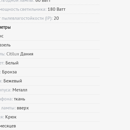
сть одной лампы:
60 Ватт
мощность светильника:
180 Ватт
пылевлагостойкости (IP):
20
метры
нс
азель
ль:
Citilux
Дания
ет:
Белый
:
Бронза
а:
Бежевый
рпуса:
Металл
афона:
ткань
 лампы:
вверх
ия:
Крюк
месяцев