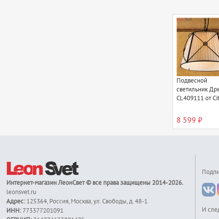
Подвесной
светильник Др
CL409111 от Cit
8 599 ₽
Подпи
Интернет-магазин
ЛеонСвет
© все права защищены 2014-2026.
leonsvet.ru
Адрес:
125364
,
Россия
,
Москва
,
ул. Свободы, д. 48-1
И сле
ИНН:
773377201091