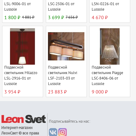
LSL-9006-01 от
LSC-2506-01 от
LSN-0226-01 от
Lussole
Lussole
Lussole
1 800 ₽
4 881 ₽
3 699 ₽
7 656 ₽
4 670 ₽
Подвесной
Подвесной
Подвесной
светильник Milazzo
светильник Nulvi
светильник Piagge
LSL-2916-01 от
LSF-2103-03 от
LSC-8406-06 от
Lussole
Lussole
Lussole
3 954 ₽
23 883 ₽
9 000 ₽
Подписывайтесь на нас:
Интернет-магазин
ЛеонСвет
© все права