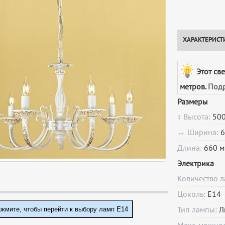
ХАРАКТЕРИСТ
Этот св
метров.
Подр
Размеры
↕ Высота:
500
↔ Ширина:
6
Длина:
660 м
Электрика
Количество 
Цоколь:
E14
жмите, чтобы перейти к выбору ламп E14
Тип лампы:
Л