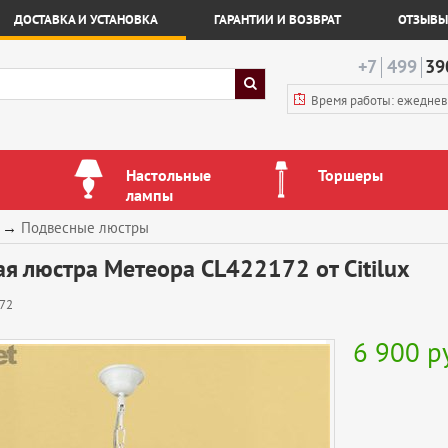
ДОСТАВКА И УСТАНОВКА
ГАРАНТИИ И ВОЗВРАТ
ОТЗЫВЫ
+7
499
39
Время работы: ежедне
Настольные
Торшеры
лампы
→
Подвесные люстры
я люстра Метеора CL422172 от Citilux
72
6 900
р