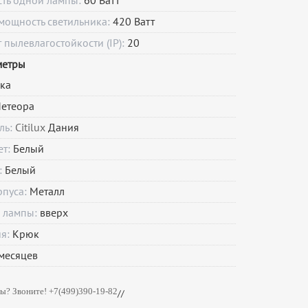
сть одной лампы:
60 Ватт
мощность светильника:
420 Ватт
пылевлагостойкости (IP):
20
метры
ка
етеора
ль:
Citilux
Дания
ет:
Белый
:
Белый
рпуса:
Металл
 лампы:
вверх
ия:
Крюк
месяцев
ы? Звоните! +7(499)390-19-82
//