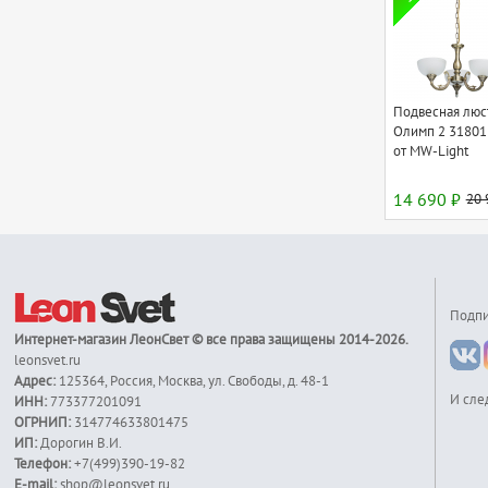
Подвесная люс
Олимп 2 31801
от MW-Light
14 690 ₽
20 
Подпи
Интернет-магазин
ЛеонСвет
© все права защищены 2014-2026.
leonsvet.ru
Адрес:
125364
,
Россия
,
Москва
,
ул. Свободы, д. 48-1
И сле
ИНН:
773377201091
ОГРНИП:
314774633801475
ИП:
Дорогин В.И.
Телефон:
+7(499)390-19-82
E-mail:
shop@leonsvet.ru