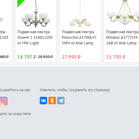
тра
Подвесная люстра
Подвесная люстра
Подвесная люстра
1103
Олимп 2 318011205
Pinocchio A5700LM-
Windsor A3777LM-
от MW-Light
5WH от Arte Lamp
2AB от Arte Lamp
980 ₽
18 797 ₽
28 920 ₽
27 990 ₽
21 790 ₽
сывайтесь на нас:
Нажмите, чтобы сохранить эту страницу
дите за новостями