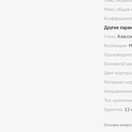
Макс. мощно
Макс. общая 
Коэффициент 
Другие пара
Стиль:
Класси
Коллекция:
М
Производите
Основной цв
Цвет корпуса
Материал ко
Направление
Тип креплен
Гарантия:
12
Остались вопрос