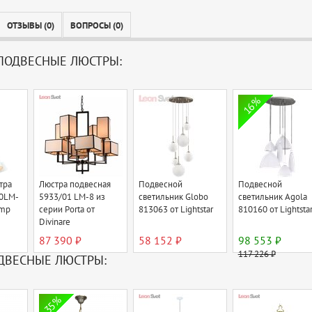
ОТЗЫВЫ (0)
ВОПРОСЫ (0)
ПОДВЕСНЫЕ ЛЮСТРЫ:
16%
тра
Люстра подвесная
Подвесной
Подвесной
00LM-
5933/01 LM-8 из
светильник Globo
светильник Agola
amp
серии Porta от
813063 от Lightstar
810160 от Lightsta
Divinare
87 390 ₽
58 152 ₽
98 553 ₽
117 226 ₽
ДВЕСНЫЕ ЛЮСТРЫ:
35%