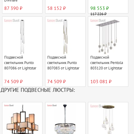
Divinare
87 390 ₽
58 152 ₽
98 553 ₽
117 226 ₽
Подвесной
Подвесной
Подвесной
светильник Punto
светильник Punto
светильник Pentola
807086 от Lightstar
807083 от Lightstar
803120 от Lightstar
74 509 ₽
74 509 ₽
103 081 ₽
ДРУГИЕ ПОДВЕСНЫЕ ЛЮСТРЫ: