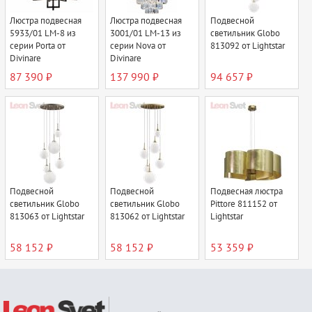
Люстра подвесная
Люстра подвесная
Подвесной
5933/01 LM-8 из
3001/01 LM-13 из
светильник Globo
серии Porta от
серии Nova от
813092 от Lightstar
Divinare
Divinare
87 390 ₽
137 990 ₽
94 657 ₽
Подвесной
Подвесной
Подвесная люстра
светильник Globo
светильник Globo
Pittore 811152 от
813063 от Lightstar
813062 от Lightstar
Lightstar
58 152 ₽
58 152 ₽
53 359 ₽