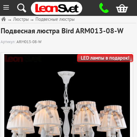
≡
→
Люстры
→
Подвесные люстры
Подвесная люстра Bird ARM013-08-W
Артикул:
ARM013-08-W
LED лампы в подарок!