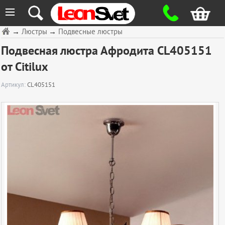
≡
→
Люстры
→
Подвесные люстры
Подвесная люстра Афродита CL405151
от Citilux
Артикул:
CL405151