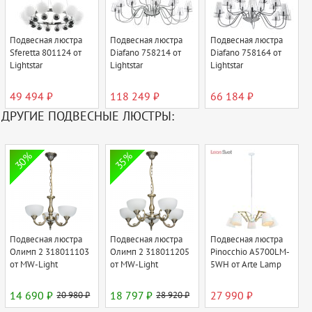
Подвесная люстра
Подвесная люстра
Подвесная люстра
Sferetta 801124 от
Diafano 758214 от
Diafano 758164 от
Lightstar
Lightstar
Lightstar
49 494 ₽
118 249 ₽
66 184 ₽
ДРУГИЕ ПОДВЕСНЫЕ ЛЮСТРЫ:
30%
35%
Подвесная люстра
Подвесная люстра
Подвесная люстра
Олимп 2 318011103
Олимп 2 318011205
Pinocchio A5700LM-
от MW-Light
от MW-Light
5WH от Arte Lamp
14 690 ₽
20 980 ₽
18 797 ₽
28 920 ₽
27 990 ₽