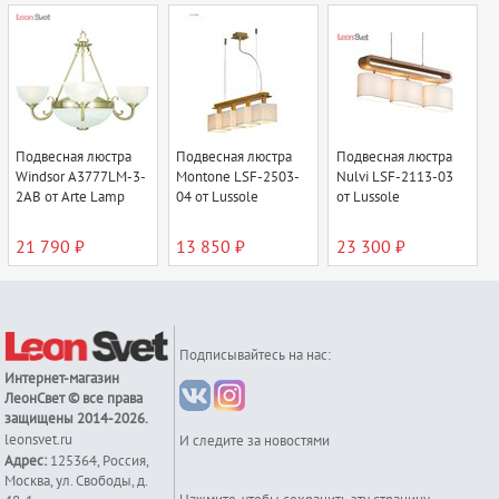
Подвесная люстра
Подвесная люстра
Подвесная люстра
Windsor A3777LM-3-
Montone LSF-2503-
Nulvi LSF-2113-03
2AB от Arte Lamp
04 от Lussole
от Lussole
21 790 ₽
13 850 ₽
23 300 ₽
Подписывайтесь на нас:
Интернет-магазин
ЛеонСвет
© все права
защищены 2014-2026.
leonsvet.ru
И следите за новостями
Адрес:
125364
,
Россия
,
Москва
,
ул. Свободы, д.