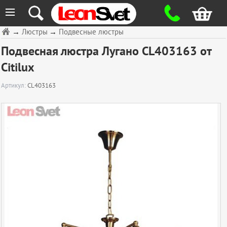
≡
→
Люстры
→
Подвесные люстры
Подвесная люстра Лугано CL403163 от
Citilux
Артикул:
CL403163