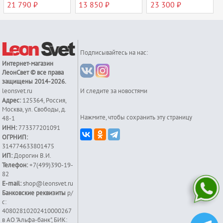
21 790 ₽
13 850 ₽
23 300 ₽
Подписывайтесь на нас:
Интернет-магазин
ЛеонСвет
© все права
защищены 2014-2026.
leonsvet.ru
И следите за новостями
Адрес:
125364
,
Россия
,
Москва
,
ул. Свободы, д.
Нажмите, чтобы сохранить эту страницу
48-1
ИНН:
773377201091
ОГРНИП:
314774633801475
ИП:
Дорогин В.И.
Телефон:
+7(499)390-19-
82
E-mail:
shop@leonsvet.ru
Банковские реквизиты
р/
с:
40802810202410000267
в АО "Альфа-банк", БИК: