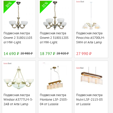
30%
35%
Подвесная люстра
Подвесная люстра
Подвесная люстра
Олимп 2 318011103
Олимп 2 318011205
Pinocchio A5700LM-
от MW-Light
от MW-Light
5WH от Arte Lamp
14 690 ₽
20 980 ₽
18 797 ₽
28 920 ₽
27 990 ₽
Подвесная люстра
Подвесная люстра
Подвесная люстра
Windsor A3777LM-3-
Montone LSF-2503-
Nulvi LSF-2113-03
2AB от Arte Lamp
04 от Lussole
от Lussole