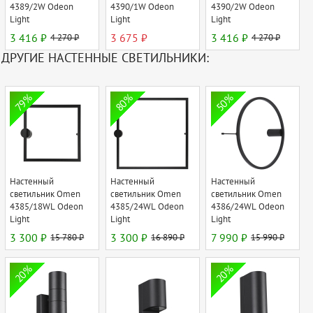
4389/2W Odeon
4390/1W Odeon
4390/2W Odeon
Light
Light
Light
3 416 ₽
4 270 ₽
3 675 ₽
3 416 ₽
4 270 ₽
ДРУГИЕ НАСТЕННЫЕ СВЕТИЛЬНИКИ:
79%
80%
50%
Настенный
Настенный
Настенный
светильник Omen
светильник Omen
светильник Omen
4385/18WL Odeon
4385/24WL Odeon
4386/24WL Odeon
Light
Light
Light
3 300 ₽
15 780 ₽
3 300 ₽
16 890 ₽
7 990 ₽
15 990 ₽
20%
20%