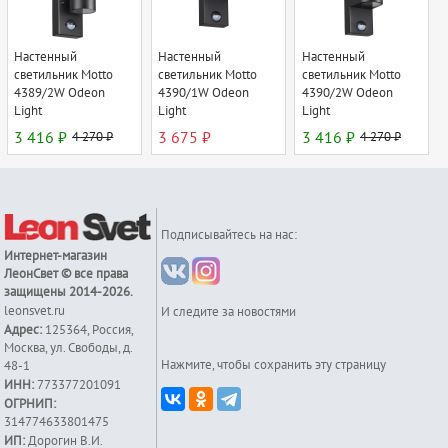
Настенный
Настенный
Настенный
светильник Motto
светильник Motto
светильник Motto
4389/2W Odeon
4390/1W Odeon
4390/2W Odeon
Light
Light
Light
3 416 ₽
4 270 ₽
3 675 ₽
3 416 ₽
4 270 ₽
Подписывайтесь на нас:
Интернет-магазин
ЛеонСвет
© все права
защищены 2014-2026.
leonsvet.ru
И следите за новостями
Адрес:
125364
,
Россия
,
Москва
,
ул. Свободы, д.
Нажмите, чтобы сохранить эту страницу
48-1
ИНН:
773377201091
ОГРНИП:
314774633801475
ИП:
Дорогин В.И.