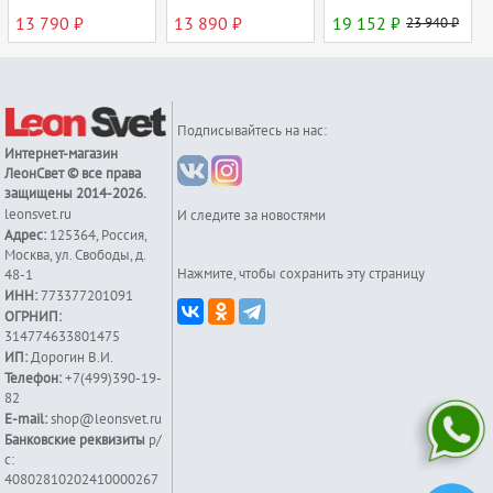
13 790 ₽
13 890 ₽
19 152 ₽
23 940 ₽
Подписывайтесь на нас:
Интернет-магазин
ЛеонСвет
© все права
защищены 2014-2026.
leonsvet.ru
И следите за новостями
Адрес:
125364
,
Россия
,
Москва
,
ул. Свободы, д.
Нажмите, чтобы сохранить эту страницу
48-1
ИНН:
773377201091
ОГРНИП:
314774633801475
ИП:
Дорогин В.И.
Телефон:
+7(499)390-19-
82
E-mail:
shop@leonsvet.ru
Банковские реквизиты
р/
с:
40802810202410000267