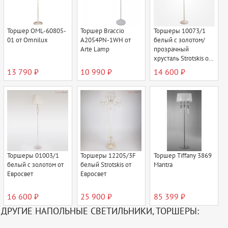
Торшер OML-60805-
Торшер Braccio
Торшеры 10073/1
01 от Omnilux
A2054PN-1WH от
белый с золотом/
Arte Lamp
прозрачный
хрусталь Strotskis от
Евросвет
13 790 ₽
10 990 ₽
14 600 ₽
Торшеры 01003/1
Торшеры 12205/3F
Торшер Tiffany 3869
белый с золотом от
белый Strotskis от
Mantra
Евросвет
Евросвет
16 600 ₽
25 900 ₽
85 399 ₽
ДРУГИЕ НАПОЛЬНЫЕ СВЕТИЛЬНИКИ, ТОРШЕРЫ: