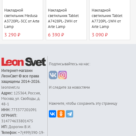
Накладной
Накладной
Накладной
светильник Medusa
светильник Tablet
светильник Tablet
A3720PL-3CC от Arte
A7428PL-2WH от
A7720PL-1WH от
Lamp
Arte Lamp
Arte Lamp
3 290 ₽
6 390 ₽
3 090 ₽
Подписывайтесь на нас:
Интернет-магазин
ЛеонСвет
© все права
защищены 2014-2026.
leonsvet.ru
И следите за новостями
Адрес:
125364
,
Россия
,
Москва
,
ул. Свободы, д.
Нажмите, чтобы сохранить эту страницу
48-1
ИНН:
773377201091
ОГРНИП:
314774633801475
ИП:
Дорогин В.И.
Телефон:
+7(499)390-19-