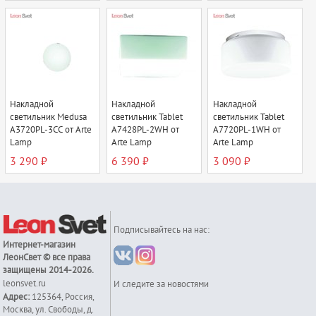
Накладной
Накладной
Накладной
светильник Medusa
светильник Tablet
светильник Tablet
A3720PL-3CC от Arte
A7428PL-2WH от
A7720PL-1WH от
Lamp
Arte Lamp
Arte Lamp
3 290 ₽
6 390 ₽
3 090 ₽
Подписывайтесь на нас:
Интернет-магазин
ЛеонСвет
© все права
защищены 2014-2026.
leonsvet.ru
И следите за новостями
Адрес:
125364
,
Россия
,
Москва
,
ул. Свободы, д.