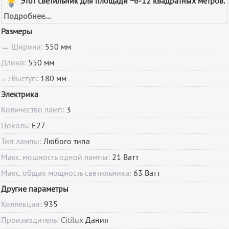
Этот светильник для площади ~6-12 квадратных метров.
Подробнее...
Размеры
↔ Ширина:
550 мм
Длина:
550 мм
↚ Выступ:
180 мм
Электрика
Количество ламп:
3
Цоколь:
E27
Тип лампы:
Любого типа
Макс. мощность одной лампы:
21 Ватт
Макс. общая мощность светильника:
63 Ватт
Другие параметры
Коллекция:
935
Производитель:
Citilux
Дания