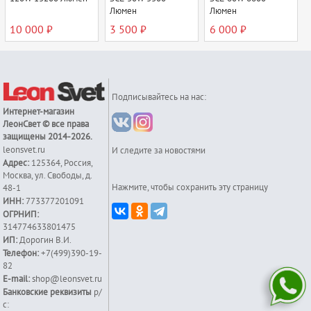
Люмен
Люмен
10 000 ₽
3 500 ₽
6 000 ₽
Подписывайтесь на нас:
Интернет-магазин
ЛеонСвет
© все права
защищены 2014-2026.
leonsvet.ru
И следите за новостями
Адрес:
125364
,
Россия
,
Москва
,
ул. Свободы, д.
Нажмите, чтобы сохранить эту страницу
48-1
ИНН:
773377201091
ОГРНИП:
314774633801475
ИП:
Дорогин В.И.
Телефон:
+7(499)390-19-
82
E-mail:
shop@leonsvet.ru
Банковские реквизиты
р/
с: