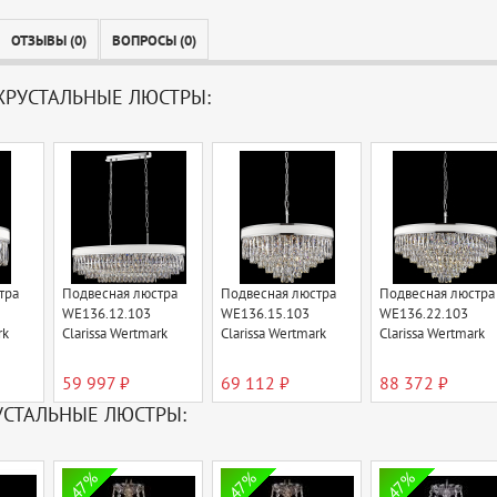
ОТЗЫВЫ (0)
ВОПРОСЫ (0)
РУСТАЛЬНЫЕ ЛЮСТРЫ:
тра
Подвесная люстра
Подвесная люстра
Подвесная люстра
WE136.12.103
WE136.15.103
WE136.22.103
rk
Clarissa Wertmark
Clarissa Wertmark
Clarissa Wertmark
59 997 ₽
69 112 ₽
88 372 ₽
УСТАЛЬНЫЕ ЛЮСТРЫ:
47%
47%
47%