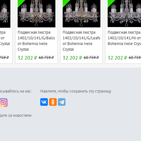
тра
Подвесная люстра
Подвесная люстра
Подвесная люстра
 от
1402/10/141/G/Balls
1402/10/141/G/Leafs
1402/10/141/Ni от
rystal
от Bohemia Ivele
от Bohemia Ivele
Bohemia Ivele Crys
Crystal
Crystal
759 ₽
32 202 ₽
60 759 ₽
32 202 ₽
60 759 ₽
32 202 ₽
60 759
сывайтесь на нас:
Нажмите, чтобы сохранить эту страницу
дите за новостями