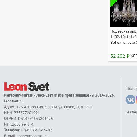
Подвесная люс
1402/10/141/G
Bohemia Ivele C
32 202 ₽
60 
Подпи
Интернет-магазин
ЛеонСвет
© все права защищены 2014-2026.
leonsvet.ru
Адрес:
125364
,
Россия
,
Москва
,
ул. Свободы, д. 48-1
И сле
ИНН:
773377201091
ОГРНИП:
314774633801475
ИП:
Дорогин В.И.
Телефон:
+7(499)390-19-82
E-mail:
shop@leonsvet.ru