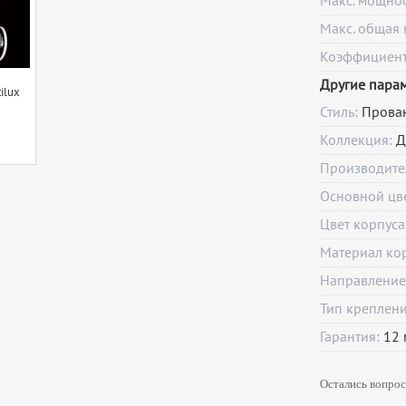
Макс. мощно
Макс. общая 
Коэффициент 
Другие пара
ilux
Стиль:
Прова
Коллекция:
Д
Производите
Основной цв
Цвет корпуса
Материал ко
Направление
Тип креплен
Гарантия:
12
Остались вопрос