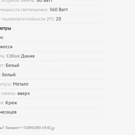
сть одной лампы:
60 Ватт
мощность светильника:
360 Ватт
пылевлагостойкости (IP):
20
метры
нс
жесси
ль:
Citilux
Дания
ет:
Белый
:
Белый
рпуса:
Металл
 лампы:
вверх
ия:
Крюк
месяцев
ы? Звоните! +7(499)390-19-82
//