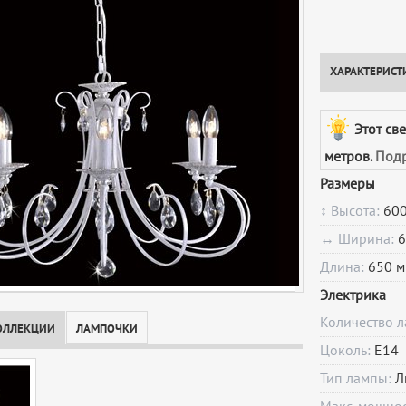
ХАРАКТЕРИСТ
Этот св
метров.
Подр
Размеры
↕ Высота:
600
↔ Ширина:
6
Длина:
650 м
Электрика
Количество 
ОЛЛЕКЦИИ
ЛАМПОЧКИ
Цоколь:
E14
Тип лампы:
Л