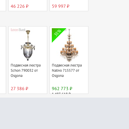
46 226 ₽
59 997 ₽
35%
Подвесная люстра
Подвесная люстра
Schon 790032 от
Nativo 715577 от
Osgona
Osgona
27 386 ₽
962 773 ₽
1 483 618 ₽