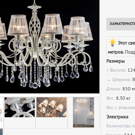
ХАРАКТЕРИСТ
Этот св
метров.
Подр
Размеры
↕ Высота:
124
↔ Ширина:
8
Длина:
850 м
Вес:
8.30 кг
Вес с упаков
Электрика
Количество 