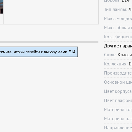
Цоколь:
E14
Тип лампы:
Л
Макс. мощно
Макс. общая 
Коэффициент 
Другие пара
жмите, чтобы перейти к выбору ламп E14
Стиль:
Класси
Коллекция:
E
Производите
Основной цв
Цвет корпуса
Цвет плафон
Материал ко
Материал пл
Направление