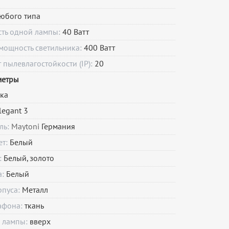
юбого типа
сть одной лампы:
40 Ватт
мощность светильника:
400 Ватт
пылевлагостойкости (IP):
20
метры
ка
legant 3
ль:
Maytoni
Германия
ет:
Белый
:
Белый, золото
а:
Белый
рпуса:
Металл
афона:
ткань
 лампы:
вверх