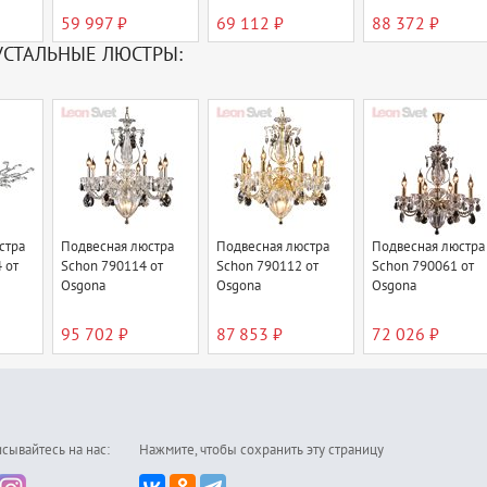
59 997 ₽
69 112 ₽
88 372 ₽
УСТАЛЬНЫЕ ЛЮСТРЫ:
стра
Подвесная люстра
Подвесная люстра
Подвесная люстра
 от
Schon 790114 от
Schon 790112 от
Schon 790061 от
Osgona
Osgona
Osgona
95 702 ₽
87 853 ₽
72 026 ₽
сывайтесь на нас:
Нажмите, чтобы сохранить эту страницу