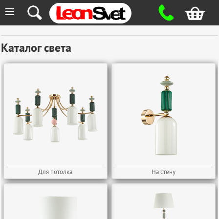
≡
Каталог света
Для потолка
На стену