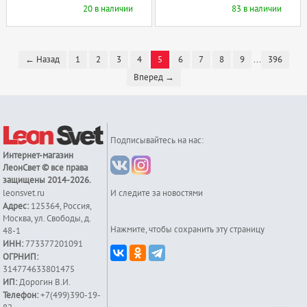
20 в наличии
83 в наличии
← Назад
1
2
3
4
5
6
7
8
9
...
396
Вперед →
Подписывайтесь на нас:
Интернет-магазин
ЛеонСвет
© все права
защищены 2014-2026.
leonsvet.ru
И следите за новостями
Адрес:
125364
,
Россия
,
Москва
,
ул. Свободы, д.
Нажмите, чтобы сохранить эту страницу
48-1
ИНН:
773377201091
ОГРНИП:
314774633801475
ИП:
Дорогин В.И.
Телефон:
+7(499)390-19-