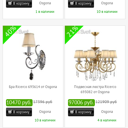
Osgona
Osgona
В корзину
В корзину
1 в наличии
10 в наличии
40%
21%
Бра Ricerco 693614 от Osgona
Подвесная люстра Ricerco
693082 от Osgona
10470 руб.
17396 руб
97006 руб.
121909 руб
Osgona
Osgona
В корзину
В корзину
10 в наличии
4 в наличии