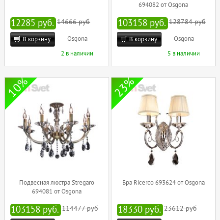
694082 от Osgona
12285 руб.
14666 руб
103158 руб.
128784 руб
Osgona
Osgona
В корзину
В корзину
2 в наличии
5 в наличии
10%
23%
Подвесная люстра Stregaro
Бра Ricerco 693624 от Osgona
694081 от Osgona
103158 руб.
114477 руб
18330 руб.
23612 руб