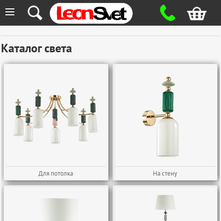
≡
Каталог света
Для потолка
На стену