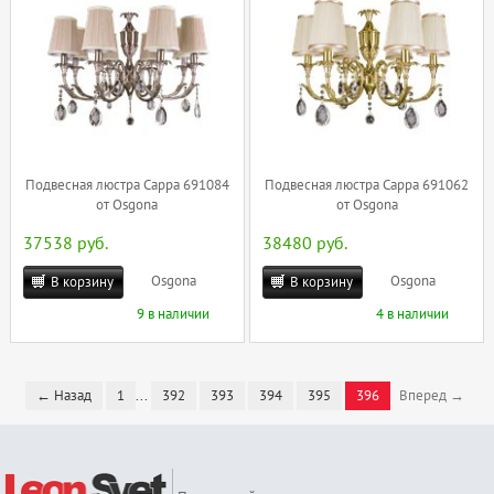
Подвесная люстра Cappa 691084
Подвесная люстра Cappa 691062
от Osgona
от Osgona
37538 руб.
38480 руб.
Osgona
Osgona
В корзину
В корзину
9 в наличии
4 в наличии
← Назад
1
...
392
393
394
395
396
Вперед →