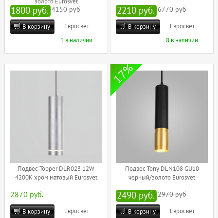
золото Eurosvet
1800 руб.
4150 руб
2210 руб.
6770 руб
Евросвет
Евросвет
В корзину
В корзину
1 в наличии
8 в наличии
17%
Подвес Topper DLR023 12W
Подвес Tony DLN108 GU10
4200K хром матовый Eurosvet
черный/золото Eurosvet
2870 руб.
2490 руб.
2970 руб
Евросвет
Евросвет
В корзину
В корзину