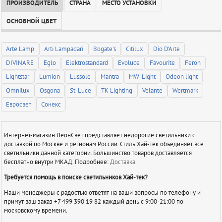
ПРОИЗВОДИТЕЛЬ
СТРАНА
МЕСТО УСТАНОВКИ
ОСНОВНОЙ ЦВЕТ
Arte Lamp
Arti Lampadari
Bogate's
Citilux
Dio D'Arte
DIVINARE
Eglo
Elektrostandard
Evoluce
Favourite
Feron
Lightstar
Lumion
Lussole
Mantra
MW-Light
Odeon light
Omnilux
Osgona
St-Luce
TK Lighting
Velante
Wertmark
Евросвет
Сонекс
Интернет-магазин ЛеонСвет представляет недорогие светильники с
доставкой по Москве и регионам России. Стиль Хай-тек объединяет все
светильники данной категории. Большинство товаров доставляется
бесплатно внутри МКАД. Подробнее:
Доставка
Требуется помощь в поиске светильников Хай-тек?
Наши менеджеры с радостью ответят на ваши вопросы по телефону и
примут ваш заказ +7 499 390 19 82 каждый день с 9:00-21:00 по
московскому времени.