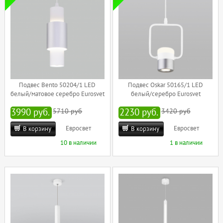
Подвес Bento 50204/1 LED
Подвес Oskar 50165/1 LED
белый/матовое серебро Eurosvet
белый/серебро Eurosvet
3990 руб.
5710 руб
2230 руб.
3420 руб
Евросвет
Евросвет
В корзину
В корзину
10 в наличии
1 в наличии