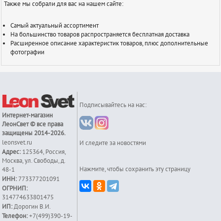
Также мы собрали для вас на нашем сайте:
Самый актуальный ассортимент
На большинство товаров распространяется бесплатная доставка
Расширенное описание характеристик товаров, плюс дополнительные
фотографии
Подписывайтесь на нас:
Интернет-магазин
ЛеонСвет
© все права
защищены 2014-2026.
leonsvet.ru
И следите за новостями
Адрес:
125364
,
Россия
,
Москва
,
ул. Свободы, д.
Нажмите, чтобы сохранить эту страницу
48-1
ИНН:
773377201091
ОГРНИП:
314774633801475
ИП:
Дорогин В.И.
Телефон:
+7(499)390-19-