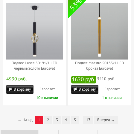
53%
Подвес Lance 50191/1 LED
Подвес Maestro 50133/1 LED
черный/золото Eurosvet
бронза Eurosvet
4990 руб.
1620 руб.
3410 руб
Евросвет
Евросвет
В корзину
В корзину
10 в наличии
1 в наличии
← Назад
1
2
3
4
5
...
17
Вперед →