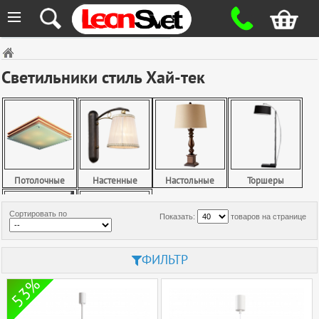
≡
Светильники стиль Хай-тек
Потолочные
Настенные
Настольные
Торшеры
Сортировать по
Показать:
товаров на странице
ФИЛЬТР
Споты
Точечные
53%