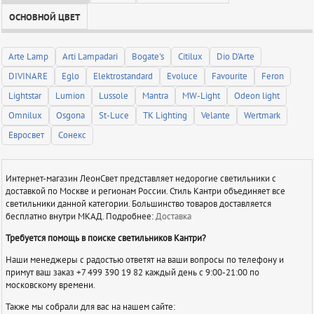
ОСНОВНОЙ ЦВЕТ
Arte Lamp
Arti Lampadari
Bogate's
Citilux
Dio D'Arte
DIVINARE
Eglo
Elektrostandard
Evoluce
Favourite
Feron
Lightstar
Lumion
Lussole
Mantra
MW-Light
Odeon light
Omnilux
Osgona
St-Luce
TK Lighting
Velante
Wertmark
Евросвет
Сонекс
Интернет-магазин ЛеонСвет представляет недорогие светильники с
доставкой по Москве и регионам России. Стиль Кантри объединяет все
светильники данной категории. Большинство товаров доставляется
бесплатно внутри МКАД. Подробнее:
Доставка
Требуется помощь в поиске светильников Кантри?
Наши менеджеры с радостью ответят на ваши вопросы по телефону и
примут ваш заказ +7 499 390 19 82 каждый день с 9:00-21:00 по
московскому времени.
Также мы собрали для вас на нашем сайте: