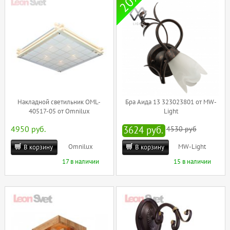
20%
Накладной светильник OML-
Бра Аида 13 323023801 от MW-
40517-05 от Omnilux
Light
4950 руб.
3624 руб.
4530 руб
Omnilux
MW-Light
В корзину
В корзину
17 в наличии
15 в наличии