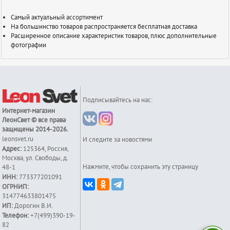
Самый актуальный ассортимент
На большинство товаров распространяется бесплатная доставка
Расширенное описание характеристик товаров, плюс дополнительные
фотографии
Подписывайтесь на нас:
Интернет-магазин
ЛеонСвет
© все права
защищены 2014-2026.
leonsvet.ru
И следите за новостями
Адрес:
125364
,
Россия
,
Москва
,
ул. Свободы, д.
Нажмите, чтобы сохранить эту страницу
48-1
ИНН:
773377201091
ОГРНИП:
314774633801475
ИП:
Дорогин В.И.
Телефон:
+7(499)390-19-
82