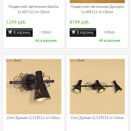
Подвесной светильник Базель
Подвесной светильник Дрезден
CL407115 от Citilux
CL409111 от Citilux
5299 руб.
8599 руб.
Citilux
Citilux
В корзину
В корзину
66 в наличии
48 в наличии
Спот Дункан CL529511 от Citilux
Спот Дункан CL529531 от Citilux