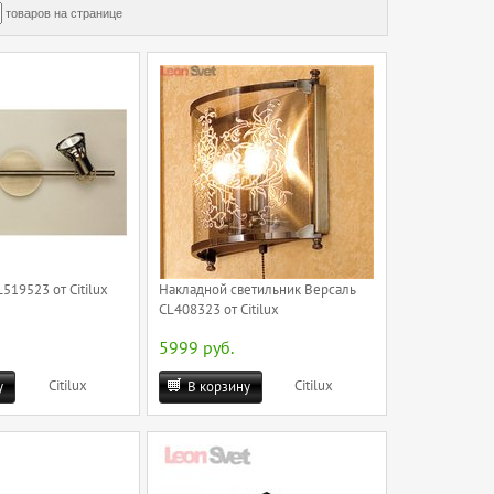
товаров на странице
519523 от Citilux
Накладной светильник Версаль
CL408323 от Citilux
5999 руб.
Citilux
Citilux
у
В корзину