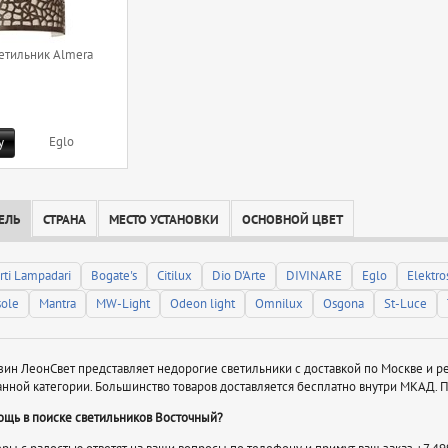
етильник Almera
Eglo
у
ЕЛЬ
СТРАНА
МЕСТО УСТАНОВКИ
ОСНОВНОЙ ЦВЕТ
rti Lampadari
Bogate's
Citilux
Dio D'Arte
DIVINARE
Eglo
Elektro
sole
Mantra
MW-Light
Odeon light
Omnilux
Osgona
St-Luce
зин ЛеонСвет представляет недорогие светильники с доставкой по Москве и р
анной категории. Большинство товаров доставляется бесплатно внутри МКАД.
ощь в поиске светильников Восточный?