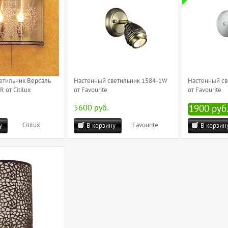
етильник Версаль
Настенный светильник 1584-1W
Настенный св
 от Citilux
от Favourite
от Favourite
5600 руб.
1900 руб
Citilux
Favourite
у
В корзину
В корзин