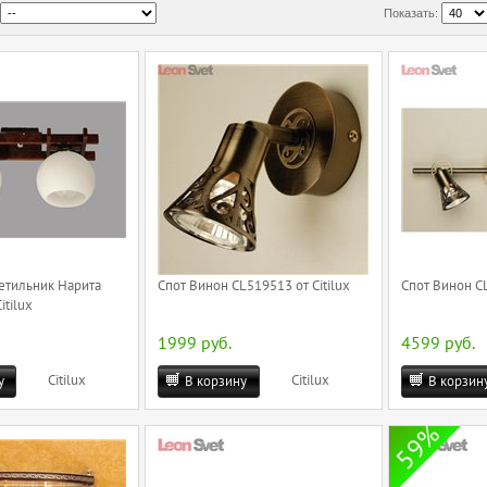
Показать:
етильник Нарита
Спот Винон CL519513 от Citilux
Спот Винон CL
itilux
1999 руб.
4599 руб.
Citilux
Citilux
у
В корзину
В корзин
59%