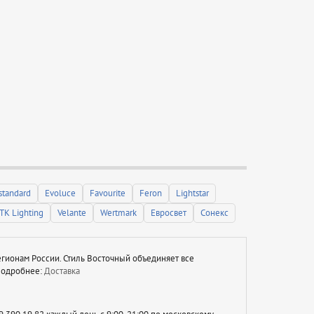
standard
Evoluce
Favourite
Feron
Lightstar
TK Lighting
Velante
Wertmark
Евросвет
Сонекс
егионам России. Стиль Восточный объединяет все
 Подробнее:
Доставка