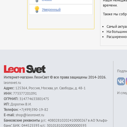
Наши менеджер
времени.
Умеренный
Также мы собра
Самый актуа
На большинс
Расширенное
Подпи
Интернет-магазин
ЛеонСвет
© все права защищены 2014-2026.
leonsvet.ru
Адрес:
125364
,
Россия
,
Москва
,
ул. Свободы, д. 48-1
И сле
ИНН:
773377201091
ОГРНИП:
314774633801475
ИП:
Дорогин В.И.
Телефон:
+7(499)390-19-82
E-mail:
shop@leonsvet.ru
Банковские реквизиты
р/с: 40802810202410000267 в АО "Альфа-
банк", БИК: 044525593 к/c: 30101810200000000593