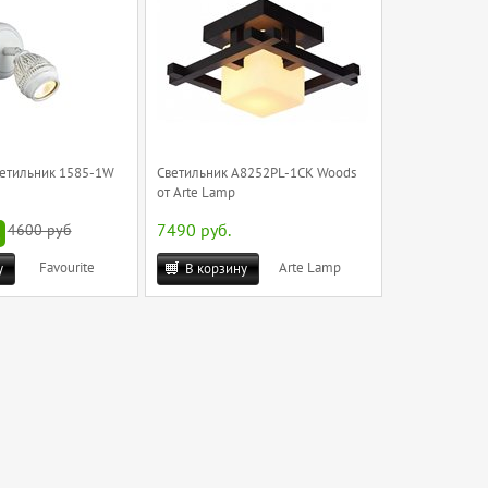
етильник 1585-1W
Светильник A8252PL-1CK Woods
от Arte Lamp
.
4600 руб
7490 руб.
Favourite
Arte Lamp
у
В корзину