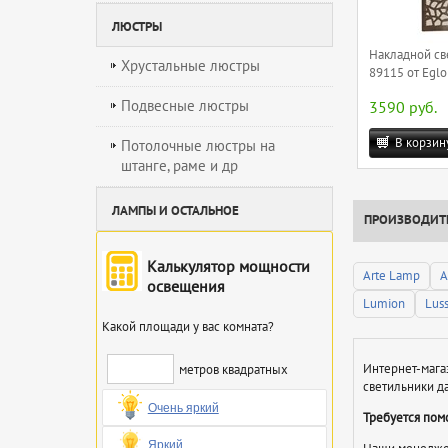
ЛЮСТРЫ
Накладной св
Хрустальные люстры
89115 от Eglo
Подвесные люстры
3590 руб.
В корзин
Потолочные люстры на
штанге, раме и др
ЛАМПЫ И ОСТАЛЬНОЕ
ПРОИЗВОДИТ
Калькулятор мощности
Arte Lamp
A
освещения
Lumion
Lus
Какой площади у вас комната?
метров квадратных
Интернет-мага
светильники д
Очень яркий
Требуется пом
Яркий