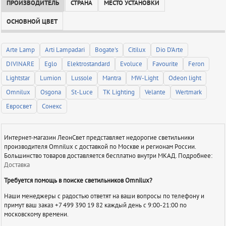
ПРОИЗВОДИТЕЛЬ
СТРАНА
МЕСТО УСТАНОВКИ
ОСНОВНОЙ ЦВЕТ
Arte Lamp
Arti Lampadari
Bogate's
Citilux
Dio D'Arte
DIVINARE
Eglo
Elektrostandard
Evoluce
Favourite
Feron
Lightstar
Lumion
Lussole
Mantra
MW-Light
Odeon light
Omnilux
Osgona
St-Luce
TK Lighting
Velante
Wertmark
Евросвет
Сонекс
Интернет-магазин ЛеонСвет представляет недорогие светильники
производителя Omnilux с доставкой по Москве и регионам России.
Большинство товаров доставляется бесплатно внутри МКАД. Подробнее:
Доставка
Требуется помощь в поиске светильников Omnilux?
Наши менеджеры с радостью ответят на ваши вопросы по телефону и
примут ваш заказ +7 499 390 19 82 каждый день с 9:00-21:00 по
московскому времени.