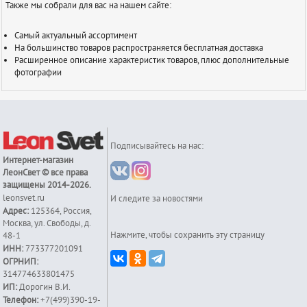
Также мы собрали для вас на нашем сайте:
Самый актуальный ассортимент
На большинство товаров распространяется бесплатная доставка
Расширенное описание характеристик товаров, плюс дополнительные
фотографии
Подписывайтесь на нас:
Интернет-магазин
ЛеонСвет
© все права
защищены 2014-2026.
leonsvet.ru
И следите за новостями
Адрес:
125364
,
Россия
,
Москва
,
ул. Свободы, д.
Нажмите, чтобы сохранить эту страницу
48-1
ИНН:
773377201091
ОГРНИП:
314774633801475
ИП:
Дорогин В.И.
Телефон:
+7(499)390-19-