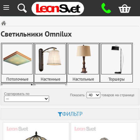
≡
Светильники Omnilux
Потолочные
Настенные
Настольные
Торшеры
Сортировать по
Показать:
товаров на странице
ФИЛЬТР
Споты
Точечные