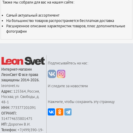
Также мы собрали для вас на нашем сайте:
Самый актуальный ассортимент
На большинство товаров распространяется бесплатная доставка
Расширенное описание характеристик товаров, плюс дополнительные
фотографии
Подписывайтесь на нас:
Интернет-магазин
ЛеонСвет
© все права
защищены 2014-2026.
leonsvet.ru
И следите за новостями
Адрес:
125364
,
Россия
,
Москва
,
ул. Свободы, д.
Нажмите, чтобы сохранить эту страницу
48-1
ИНН:
773377201091
ОГРНИП:
314774633801475
ИП:
Дорогин В.И.
Телефон:
+7(499)390-19-