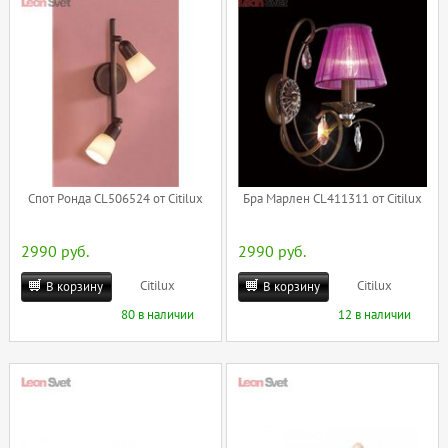
Спот Ронда CL506524 от Citilux
Бра Марлен CL411311 от Citilux
2990 руб.
2990 руб.
Citilux
Citilux
В корзину
В корзину
80 в наличии
12 в наличии