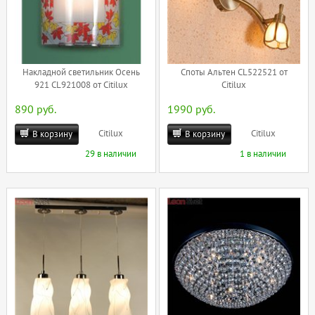
Накладной светильник Осень
Споты Альтен CL522521 от
921 CL921008 от Citilux
Citilux
890 руб.
1990 руб.
Citilux
Citilux
В корзину
В корзину
29 в наличии
1 в наличии