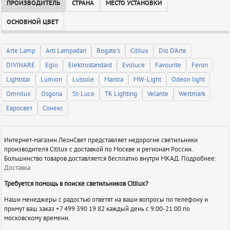
ПРОИЗВОДИТЕЛЬ
СТРАНА
МЕСТО УСТАНОВКИ
ОСНОВНОЙ ЦВЕТ
Arte Lamp
Arti Lampadari
Bogate's
Citilux
Dio D'Arte
DIVINARE
Eglo
Elektrostandard
Evoluce
Favourite
Feron
Lightstar
Lumion
Lussole
Mantra
MW-Light
Odeon light
Omnilux
Osgona
St-Luce
TK Lighting
Velante
Wertmark
Евросвет
Сонекс
Интернет-магазин ЛеонСвет представляет недорогие светильники
производителя Citilux с доставкой по Москве и регионам России.
Большинство товаров доставляется бесплатно внутри МКАД. Подробнее:
Доставка
Требуется помощь в поиске светильников Citilux?
Наши менеджеры с радостью ответят на ваши вопросы по телефону и
примут ваш заказ +7 499 390 19 82 каждый день с 9:00-21:00 по
московскому времени.