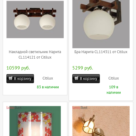
Накладной светильник Нарита
Бра Нарита CL114311 от Citilux
CL114121 от Citilux
10599 руб.
5299 руб.
Citilux
Citilux
В корзину
В корзину
83 в наличии
109 в
наличии