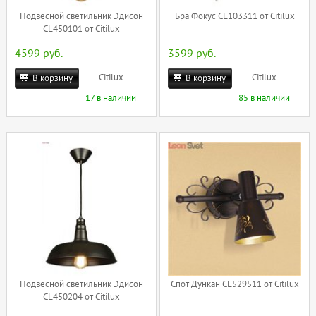
Подвесной светильник Эдисон
Бра Фокус CL103311 от Citilux
CL450101 от Citilux
4599 руб.
3599 руб.
Citilux
Citilux
В корзину
В корзину
17 в наличии
85 в наличии
Подвесной светильник Эдисон
Спот Дункан CL529511 от Citilux
CL450204 от Citilux