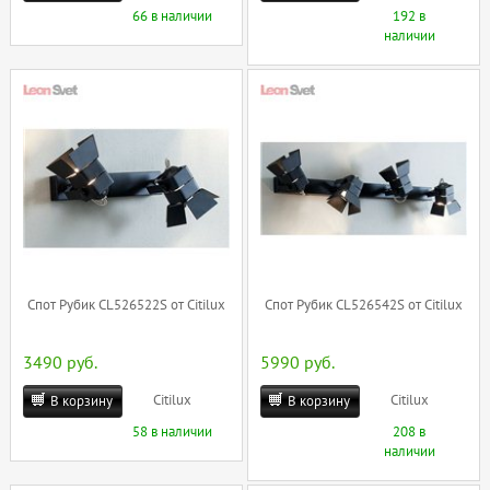
66 в наличии
192 в
наличии
Спот Рубик CL526522S от Citilux
Спот Рубик CL526542S от Citilux
3490 руб.
5990 руб.
Citilux
Citilux
В корзину
В корзину
58 в наличии
208 в
наличии