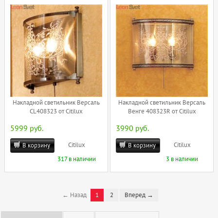
Накладной светильник Версаль
Накладной светильник Версаль
CL408323 от Citilux
Венге 408323R от Citilux
5999 руб.
3990 руб.
Citilux
Citilux
В корзину
В корзину
317 в наличии
3 в наличии
← Назад
1
2
Вперед →