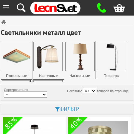
≡
Светильники металл цвет
Потолочные
Настенные
Настольные
Торшеры
Сортировать по
Показать:
товаров на странице
ФИЛЬТР
Споты
Точечные
85%
40%