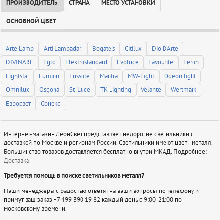
ПРОИЗВОДИТЕЛЬ
СТРАНА
МЕСТО УСТАНОВКИ
ОСНОВНОЙ ЦВЕТ
Arte Lamp
Arti Lampadari
Bogate's
Citilux
Dio D'Arte
DIVINARE
Eglo
Elektrostandard
Evoluce
Favourite
Feron
Lightstar
Lumion
Lussole
Mantra
MW-Light
Odeon light
Omnilux
Osgona
St-Luce
TK Lighting
Velante
Wertmark
Евросвет
Сонекс
Интернет-магазин ЛеонСвет представляет недорогие светильники с
доставкой по Москве и регионам России. Светильники имеют цвет - металл.
Большинство товаров доставляется бесплатно внутри МКАД. Подробнее:
Доставка
Требуется помощь в поиске светильников металл?
Наши менеджеры с радостью ответят на ваши вопросы по телефону и
примут ваш заказ +7 499 390 19 82 каждый день с 9:00-21:00 по
московскому времени.