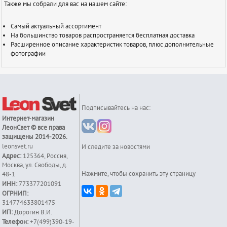
Также мы собрали для вас на нашем сайте:
Самый актуальный ассортимент
На большинство товаров распространяется бесплатная доставка
Расширенное описание характеристик товаров, плюс дополнительные
фотографии
Подписывайтесь на нас:
Интернет-магазин
ЛеонСвет
© все права
защищены 2014-2026.
leonsvet.ru
И следите за новостями
Адрес:
125364
,
Россия
,
Москва
,
ул. Свободы, д.
Нажмите, чтобы сохранить эту страницу
48-1
ИНН:
773377201091
ОГРНИП:
314774633801475
ИП:
Дорогин В.И.
Телефон:
+7(499)390-19-