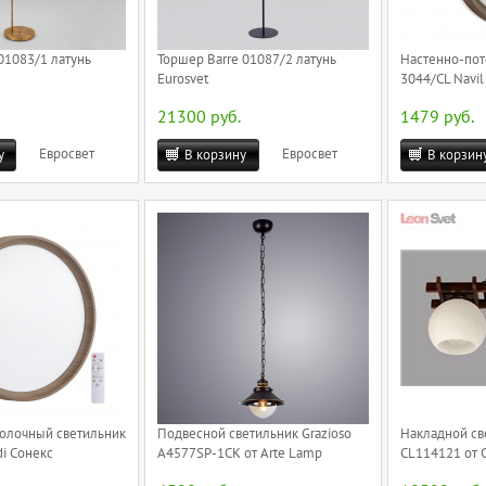
01083/1 латунь
Торшер Barre 01087/2 латунь
Настенно-пот
Eurosvet
3044/CL Navil
21300 руб.
1479 руб.
Евросвет
Евросвет
у
В корзину
В корзин
олочный светильник
Подвесной светильник Grazioso
Накладной св
i Сонекс
A4577SP-1CK от Arte Lamp
CL114121 от C