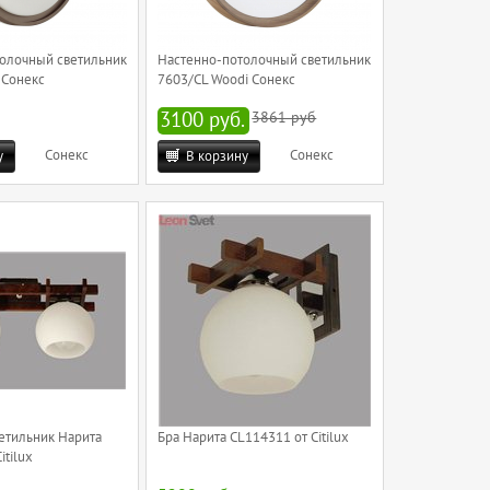
олочный светильник
Настенно-потолочный светильник
 Сонекс
7603/CL Woodi Сонекс
3100 руб.
3861 руб
Сонекс
Сонекс
у
В корзину
етильник Нарита
Бра Нарита CL114311 от Citilux
itilux