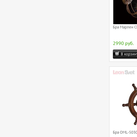
Бра Марлен CL
2990 руб.
В корзин
Бра OML-5030