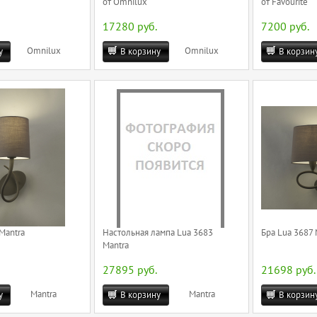
от Omnilux
от Favourite
17280 руб.
7200 руб.
Omnilux
Omnilux
у
В корзину
В корзин
Mantra
Настольная лампа Lua 3683
Бра Lua 3687 
Mantra
27895 руб.
21698 руб.
Mantra
Mantra
у
В корзину
В корзин