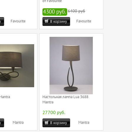
от Favourite
4300 руб.
6400 руб
Favourite
Favourite
у
В корзину
Mantra
Настольная лампа Lua 3688
Mantra
27700 руб.
Mantra
Mantra
у
В корзину