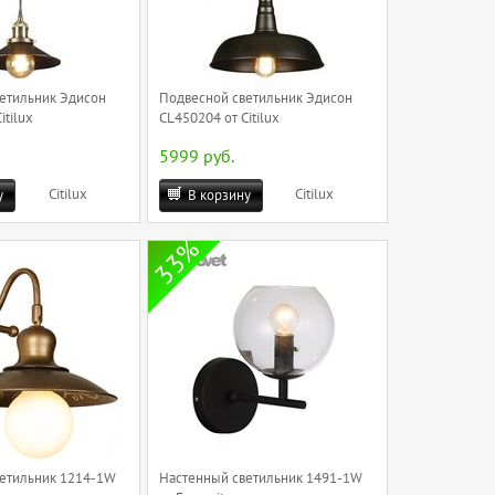
етильник Эдисон
Подвесной светильник Эдисон
itilux
CL450204 от Citilux
5999 руб.
Citilux
Citilux
у
В корзину
33%
етильник 1214-1W
Настенный светильник 1491-1W