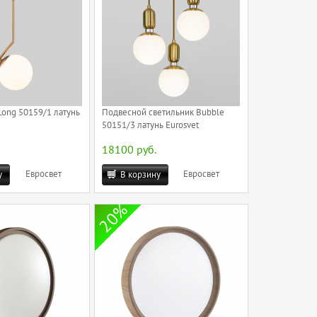
Long 50159/1 латунь
Подвесной светильник Bubble
50151/3 латунь Eurosvet
18100 руб.
Евросвет
Евросвет
у
В корзину
20%