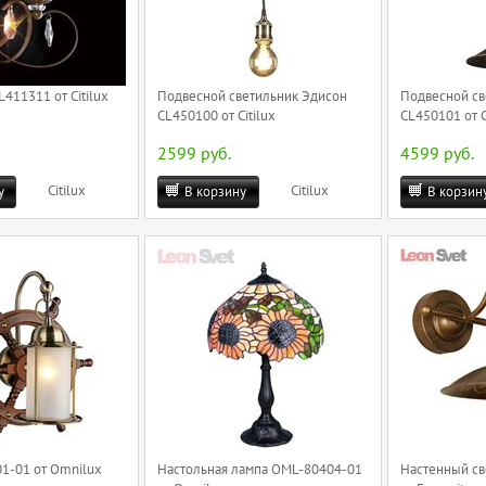
411311 от Citilux
Подвесной светильник Эдисон
Подвесной св
CL450100 от Citilux
CL450101 от C
2599 руб.
4599 руб.
Citilux
Citilux
у
В корзину
В корзин
1-01 от Omnilux
Настольная лампа OML-80404-01
Настенный св