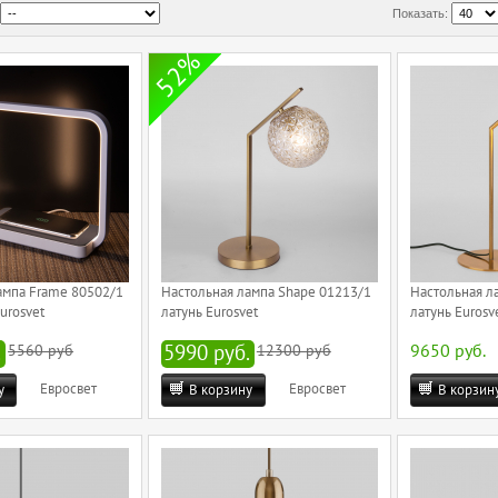
Показать:
52%
ампа Frame 80502/1
Настольная лампа Shape 01213/1
Настольная ла
urosvet
латунь Eurosvet
латунь Eurosv
.
5560 руб
5990 руб.
12300 руб
9650 руб.
Евросвет
Евросвет
у
В корзину
В корзин