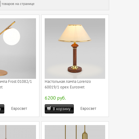
товаров на странице
мпа Frost 01082/1
Настольная лампа Lorenzo
et
60019/1 орех Eurosvet
6200 руб.
Евросвет
Евросвет
у
В корзину