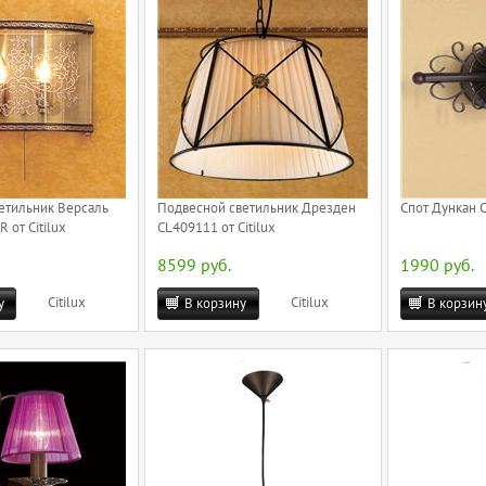
етильник Версаль
Подвесной светильник Дрезден
Спот Дункан C
 от Citilux
CL409111 от Citilux
8599 руб.
1990 руб.
Citilux
Citilux
у
В корзину
В корзин