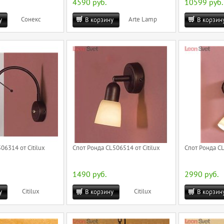
4590 руб.
10599 руб.
Сонекс
Arte Lamp
у
В корзину
В корзин
06314 от Citilux
Спот Ронда CL506514 от Citilux
Спот Ронда CL
1490 руб.
2990 руб.
Citilux
Citilux
у
В корзину
В корзин