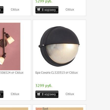
5299 руб.
Citilux
Citilux
у
В корзину
506524 от Citilux
Бра Соната CL520313 от Citilux
3299 руб.
Citilux
Citilux
у
В корзину