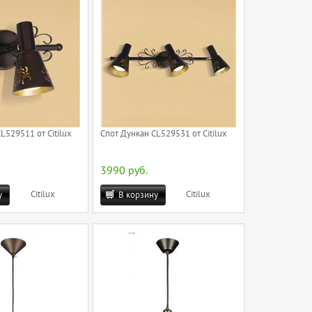
L529511 от Citilux
Спот Дункан CL529531 от Citilux
3990 руб.
Citilux
Citilux
у
В корзину